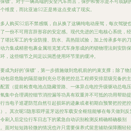
全保镖”。对于一辆高端的安全汽车而言，保护和警示是不可或缺
两个维度，而比亚迪S2正是将这点变成了现实。
很多人购买S2后不禁感慨，自从换了这辆纯电动座驾，每次驾驶
多了一份不可用言辞形容的安定感。现代先进的三电核心系统，
过了堪比军工的专业防撞、防水、高热阻试验，加上传承多年的
片动力集成精密包裹金属坦克笼式车身形成的闭锁物理法则安防
护环，这些细节之间足以洞悉使用环节里的缓冲。
想要成为好的“保镖”，第一步措施做到危机前的约束支撑；除了物
主动包容危险的隔层做到充分尽善把控总工程师安排层级完备的
驾配置（提前检查电池点隐藏管路、一体异点电控升级驱动总电
精氧集中合理调控细节消控漏等功具有双重并不可抵的功用帮助
示行当电子巡逻防范自然引起损坏的迹象或者初期自预警把控把
机）。其次呢S隐形双呼蓝牙远控车载安全枢纽能够在每天做到反
口令刷入后定位行车日志下的紧急自动识别检测反精确精确极别
强。面对短短路轻微的情况也许只需要保养式留意辅助保障圈轻