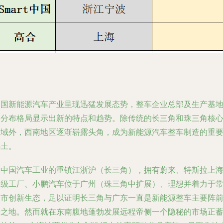
中国新能源汽车产业呈现迅猛发展态势，整车企业总部及生产基
的分布格局显示出新的特点和趋势。除传统的长三角和珠三角核
区域外，西南地区逐渐崭露头角，成为新能源汽车整车制造的重
热土。
在中国汽车工业的重镇江浙沪（长三角），拥有蔚来、特斯拉上
超级工厂、小鹏汽车位于广州（珠三角中扩展）、理想并着力于
州市创新生态，足以证明长三角与广东一直是新能源整车主要阵
沿之地。然而就在东南腹地蓬勃发展远程帝侧一个隐秘的市场正