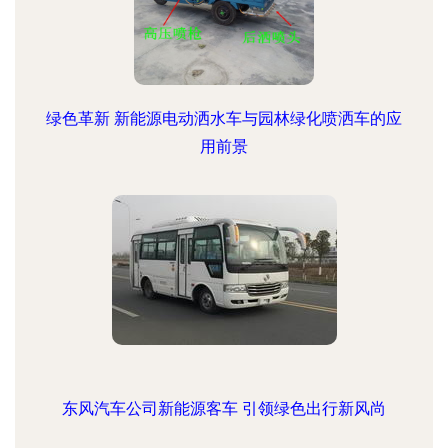
绿色革新 新能源电动洒水车与园林绿化喷洒车的应
用前景
东风汽车公司新能源客车 引领绿色出行新风尚