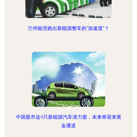
兰州能否跑出新能源整车的“加速度”？
中国股市这4只新能源汽车潜力股，未来将迎来黄
金通道