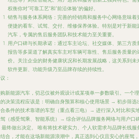
权衡你对“可靠工艺”和“前沿体验”的偏好。
销售与服务体系网络
：完善的经销商和服务中心网络意味着
便捷的看车、试驾、交付、维修保养体验。特别是对于新能
汽车，专属的售后服务团队和技术能力至关重要。
用户口碑与长期承诺
：通过车主论坛、社交媒体、第三方质
报告等多渠道了解真实车主对车辆可靠性、售后服务质量的
价。关注企业的财务健康状况和长期发展战略，这关系到未
软件更新、功能升级乃至品牌存续的持续性。
建议：
选购新能源汽车，切忌仅被外观设计或某项单一参数吸引。一个
性的决策流程应该是：
明确自身预算和核心使用场景 → 初步筛选
符合条件的技术靠谱的车型（重点看三电）→ 进行深入对比和实
试驾（感受驾乘、智能系统）→ 综合评估品牌服务网络与用户口
 最终做出决定。
唯有将技术硬实力、个人软需求与品牌长线服
相结合，才能在这场新能源浪潮中，真正选到心仪且安心的座驾