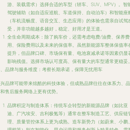
游、装载需求）选择合适的车型（轿车、SUV、MPV）。智
驾驶辅助（如自适应巡航、车道保持、自动泊车）和智能座
（车机流畅度、语音交互、生态应用）的体验也需亲自试驾
受，并非功能越多越好，稳定、好用才是王道。
全生命周期成本
：除了购车价，还需考虑电费/油费、保养费
用、保险费用以及未来的
保值率
。虽然新能源车整体保值率
提升，但品牌口碑、市场保有量、电池衰减承诺等因素仍显
影响残值。选择市场认可度高、保有量大的车型通常更稳妥
三、品牌与服务维度：考察长期承诺，保障无忧用车
新兴品牌可能带来炫酷的科技体验，但成熟品牌往往在体系力、
控和售后服务网络上更有优势。
品牌积淀与制造体系
：传统车企转型的新能源品牌（如比亚
迪、广汽埃安、吉利极氪等）通常在整车制造工艺、供应链
理、质量管控体系上更为成熟。造车新势力（如蔚来、小鹏
理想等）则在智能化、用户运营和服务创新上独具特色。需