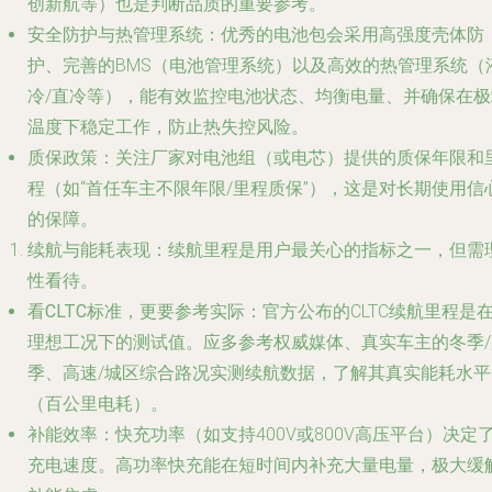
创新航等）也是判断品质的重要参考。
安全防护与热管理系统
：优秀的电池包会采用高强度壳体防
护、完善的BMS（电池管理系统）以及高效的热管理系统（
冷/直冷等），能有效监控电池状态、均衡电量、并确保在极
温度下稳定工作，防止热失控风险。
质保政策
：关注厂家对电池组（或电芯）提供的质保年限和
程（如“首任车主不限年限/里程质保”），这是对长期使用信
的保障。
续航与能耗表现
：续航里程是用户最关心的指标之一，但需
性看待。
看CLTC标准，更要参考实际
：官方公布的CLTC续航里程是
理想工况下的测试值。应多参考权威媒体、真实车主的冬季/
季、高速/城区综合路况实测续航数据，了解其真实能耗水平
（百公里电耗）。
补能效率
：快充功率（如支持400V或800V高压平台）决定
充电速度。高功率快充能在短时间内补充大量电量，极大缓